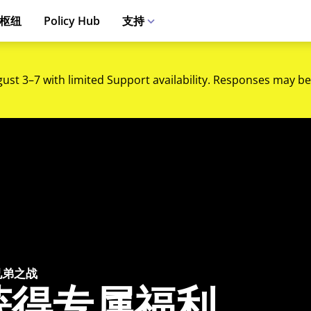
枢纽
Policy Hub
支持
gust 3–7 with limited Support availability. Responses may be
 兄弟之战
获得专属福利