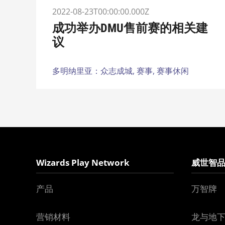
2022-08-23T00:00:00.000Z
成功举办DMU售前赛的相关建
议
多明纳里亚：众志成城,
赛事,
赛事休闲
Wizards Play Network
威世智
产品
万智牌
营销材料
龙与地