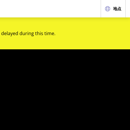
地点
 delayed during this time.