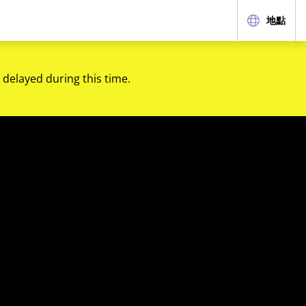
地點
 delayed during this time.