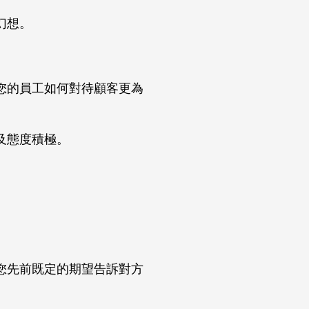
幻想。
您的員工如何對待顧客更為
及態度積極。
。
您先前既定的期望告訴對方