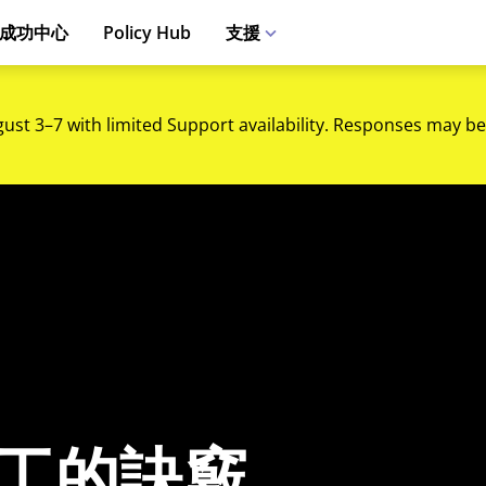
成功中心
Policy Hub
支援
gust 3–7 with limited Support availability. Responses may be
員工的訣竅