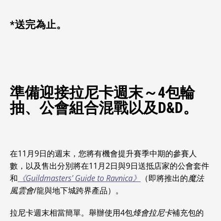
*送完為止。
準備迎接拉尼卡週末～4包輪
抽、公會組合混戰以及D&D。
在11月9日的週末，您將有機會提升賽季中期的參賽人
數，以及售出分別將在11月2日與9日送抵店家的公會套件
和
《Guildmasters' Guide to Ravnica》
（即將推出的
魔法
風雲會
/龍與地下城跨界產品）。
拉尼卡週末相當簡單。舉辦使用4包
烽會拉尼卡
補充包的