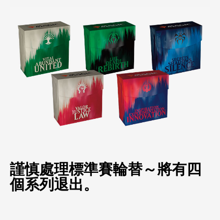
謹慎處理標準賽輪替～將有四
個系列退出。