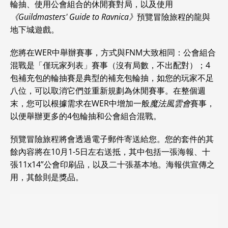
輪抽、使用公會組合的休閒賽對局，以及使用
《Guildmasters' Guide to Ravnica》
預覽冒險旅程的龍與
地下城遊戲。
您將在WER中舉辦賽事，方式與FNM大致相同：公會組合
混戰是「僅玩家列表」賽事（沒有局數，不出配對）；4
包補充包的輪抽賽是典型的補充包輪抽，如您的玩家不足
八位，可以取消它們並重新規劃為休閒賽事。在整個週
末，您可以根據需求在WER中增加一般
魔法風雲會
賽事，
以便舉辦更多的4包輪抽和公會組合混戰。
預覽冒險旅程將會透過電子郵件寄送給您。您的套件的其
餘內容將在10月1-5日左右送抵，其中包括一張海報、十
張11x14”公會印刷品，以及二十張基本地。海報供宣傳之
用，其餘則是獎品。