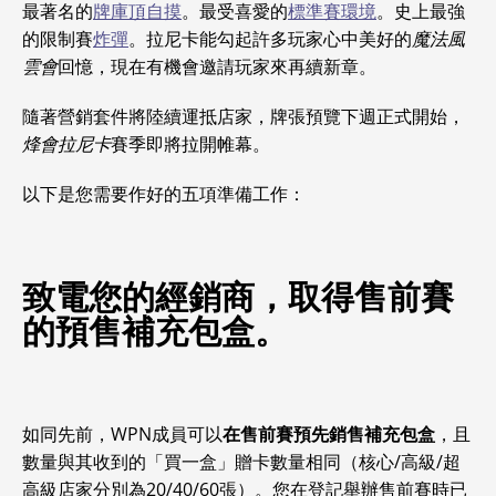
最著名的
牌庫頂自摸
。最受喜愛的
標準賽環境
。史上最強
的限制賽
炸彈
。拉尼卡能勾起許多玩家心中美好的
魔法風
雲會
回憶，現在有機會邀請玩家來再續新章。
隨著營銷套件將陸續運抵店家，牌張預覽下週正式開始，
烽會拉尼卡
賽季即將拉開帷幕。
以下是您需要作好的五項準備工作：
致電您的經銷商，取得售前賽
的預售補充包盒。
如同先前，WPN成員可以
在售前賽預先銷售補充包盒
，且
數量與其收到的「買一盒」贈卡數量相同（核心/高級/超
高級店家分別為20/40/60張）。您在登記舉辦售前賽時已