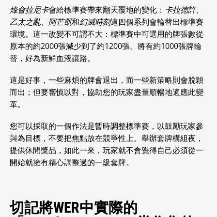
烽會拉尼卡
會給標準賽帶來翻天覆地的變化：
卡拉德許、
乙太之亂、阿芒凱
和
幻滅時刻
這四個系列會輪替出標準賽
環境。這一改變不可謂不大：標準賽中可選用的牌張數從
原本的約2000張減少到了約1200張。將有約1000張牌輪
替，好為新鮮血液讓路。
這是好事，一些麻煩的牌會退出，而一些新策略則會脫穎
而出；但要審慎以對，協助您的玩家盡量順暢地適應此變
革。
您可以採取的一個作法是暫時調整標準賽，以鼓勵玩家參
與為目標，不要把焦點放在競爭性上。舉辦套牌構組夜，
提供休閒獎品，如此一來，玩家就不會覺得自己必須從一
開始就擁有精心調整過的一級套牌。
切記將WER中實際的