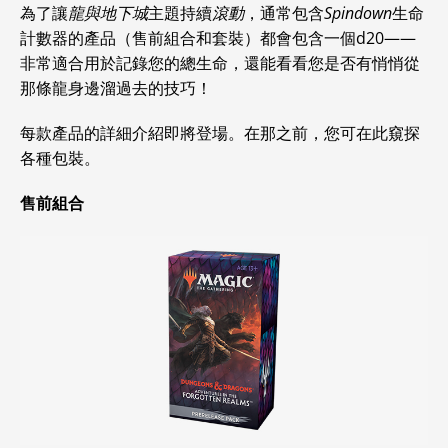
為了讓
龍與地下城
主題持續
滾動
，通常包含
Spindown
生命
計數器的產品（售前組合和套裝）都會包含一個d20——
非常適合用於記錄您的總生命，還能看看您是否有悄悄從
那條龍身邊溜過去的技巧！
每款產品的詳細介紹即將登場。在那之前，您可在此窺探
各種包裝。
售前組合