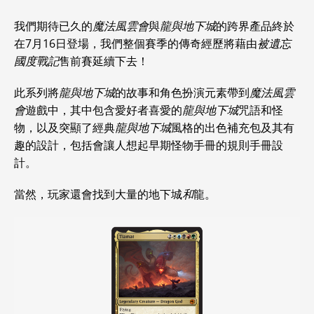
我們期待已久的
魔法風雲會
與
龍與地下城
的跨界產品終於
在7月16日登場，我們整個賽季的傳奇經歷將藉由
被遺忘
國度戰記
售前賽延續下去！
此系列將
龍與地下城
的故事和角色扮演元素帶到
魔法風雲
會
遊戲中，其中包含愛好者喜愛的
龍與地下城
咒語和怪
物，以及突顯了經典
龍與地下城
風格的出色補充包及其有
趣的設計，包括會讓人想起早期怪物手冊的規則手冊設
計。
當然，玩家還會找到大量的地下城
和
龍。