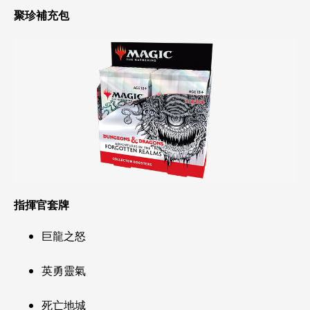
聚珍補充包
指揮官套牌
巨龍之怒
英勇靈氣
死亡地城