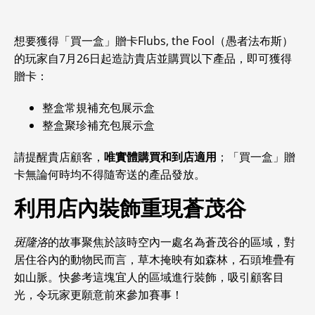
想要獲得「買一盒」贈卡Flubs, the Fool（愚者法布斯）
的玩家自7月26日起造訪貴店並購買以下產品，即可獲得
贈卡：
整盒常規補充包展示盒
整盒聚珍補充包展示盒
請提醒貴店顧客，
唯實體購買和到店適用
；「買一盒」贈
卡無論何時均不得隨寄送的產品發放。
利用店內裝飾重現蒼茂谷
斑隆洛
的故事聚焦於該時空內一處名為蒼茂谷的區域，對
居住谷內的動物民而言，草木掩映有如森林，石頭堆疊有
如山脈。快參考這塊宜人的區域進行裝飾，吸引顧客目
光，令玩家更願意前來參加賽事！