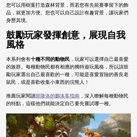
您可以用樹葉打造森林背景，而若您有先前賽事留下的飾
品，就更加方便。您也可以自己設計有趣背景，讓玩家們
身歷其境。
鼓勵玩家發揮創意，展現自我
風格
本系列會有
十種不同的動物民
，玩家可以選擇自己最喜愛
的族群。每種動物民都有相應的獨特遊玩風格，所以請鼓
勵玩家選出自己最喜歡的一種，可能是喜愛冒險的善良老
鼠民，或是喜歡收集小東西的浣熊人！
推薦玩家閱讀
斑隆洛的鵬洛客指南
，深入瞭解每種動物民
的特點，這樣他們就能決定自己要先嘗試哪一種。