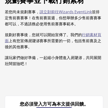
規劃賽事並下載行銷素材
若您尚未規劃賽事，
請立刻前往Wizards EventLink
並排
定售前賽賽事！在售前賽當週，你想舉辦多少售前賽賽事
都可以，不過請務必使用售前賽賽事範本。
規劃好賽事後，您就可以開始宣傳了。我們的
行銷素材頁
面
上有您宣傳
斑隆洛
賽事所需要的一切，包括售前賽及之
後的其他賽事。
讓玩家們做好準備，一起縮小身體進入
斑隆洛
，共同展開
壯闊冒險吧！
您必須登入方可為本文提供回饋。