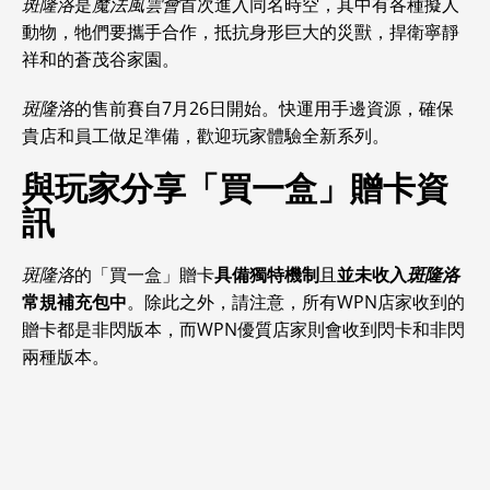
斑隆洛
是
魔法風雲會
首次進入同名時空，其中有各種擬人
動物，牠們要攜手合作，抵抗身形巨大的災獸，捍衛寧靜
祥和的蒼茂谷家園。
斑隆洛
的售前賽自7月26日開始。快運用手邊資源，確保
貴店和員工做足準備，歡迎玩家體驗全新系列。
與玩家分享「買一盒」贈卡資
訊
斑隆洛
的「買一盒」贈卡
具備獨特機制
且
並未收入
斑隆洛
常規補充包中
。除此之外，請注意，所有WPN店家收到的
贈卡都是非閃版本，而WPN優質店家則會收到閃卡和非閃
兩種版本。