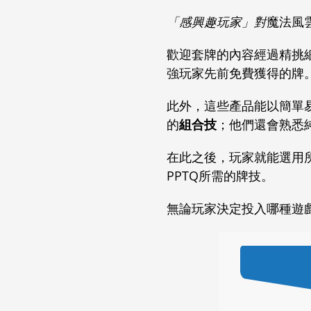
「感興趣玩家」對
魔法風
歡迎套牌的內容經過精挑
強玩家先前免費獲得的牌
此外，這些產品能以簡單
的
組合技
；他們還會熟悉
在此之後，玩家就能選用
PPTQ所需的牌技。
無論玩家決定投入哪種遊