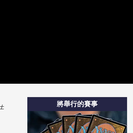
將舉行的賽事
土