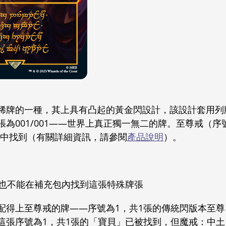
稀牌的一種，其上具有凸起的黃金閃設計，該設計套用列
為001/001——世界上真正獨一無二的牌。至尊戒（序
充包中找到（有關詳細資訊，請參閱
產品說明
）。
再也不能在補充包內找到這張特殊牌張
配得上至尊戒的牌——序號為1，共1張的傳統閃版本至尊
這張序號為1，共1張的「寶貝」已被找到，但魔戒：中土