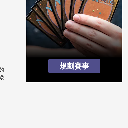
規劃賽事
的
矮