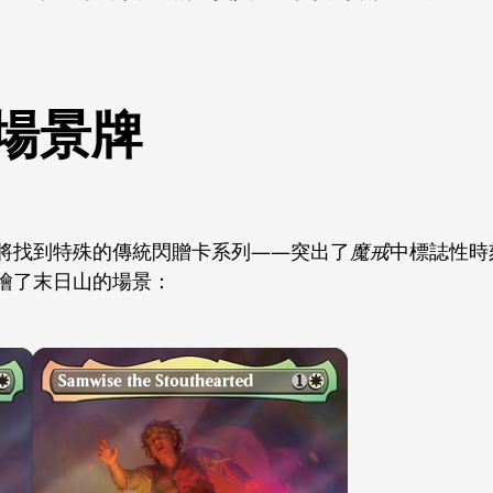
場景牌
將找到特殊的傳統閃贈卡系列——突出了
魔戒
中標誌性時
繪了末日山的場景：