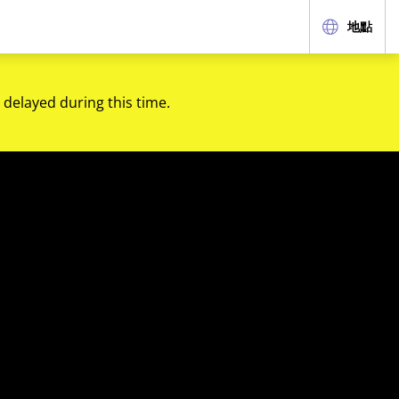
地點
 delayed during this time.