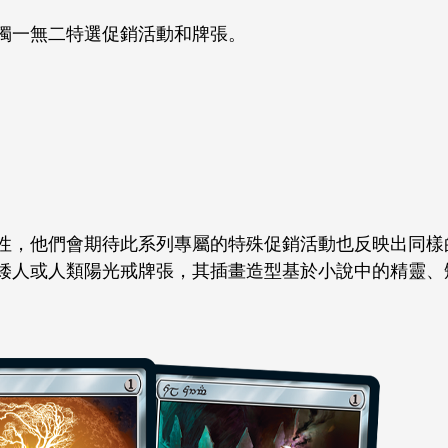
獨一無二特選促銷活動和牌張。
性，他們會期待此系列專屬的特殊促銷活動也反映出同樣
矮人或人類陽光戒牌張，其插畫造型基於小說中的精靈、