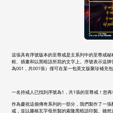
這張具有序號版本的至尊戒是主系列中的至尊戒秘
框、插畫和以黑暗語所寫的文字上。序號表示這牌張
為001，共001張）僅可在某一包英文版聚珍補
一名持戒人已找到序號為1，共1張的至尊戒！您
作為慶祝這個傳奇系列的一部分，我們製作了一張
戒，並以滕格瓦字母所製的索隆黑暗語印製。雖然