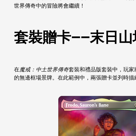
世界傳奇中的冒險將會繼續！
套裝贈卡——末日山
在
魔戒：中土世界傳奇
套裝和禮品版套裝中，玩家
的無邊框場景牌。在此範例中，兩張贈卡並列時描