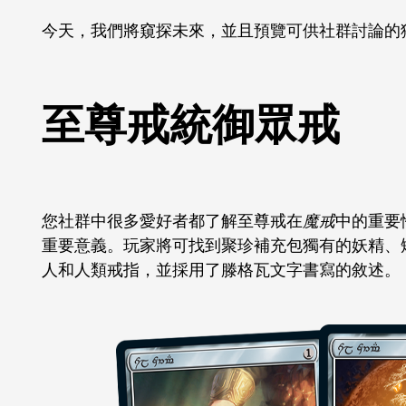
今天，我們將窺探未來，並且預覽可供社群討論的
至尊戒統御眾戒
您社群中很多愛好者都了解至尊戒在
魔戒
中的重要
重要意義。玩家將可找到聚珍補充包獨有的妖精、
人和人類戒指，並採用了滕格瓦文字書寫的敘述。