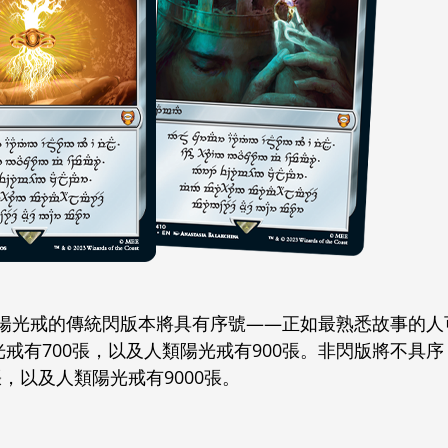
陽光戒的傳統閃版本將具有序號——正如最熟悉故事的人
戒有700張，以及人類陽光戒有900張。非閃版將不具序
張，以及人類陽光戒有9000張。