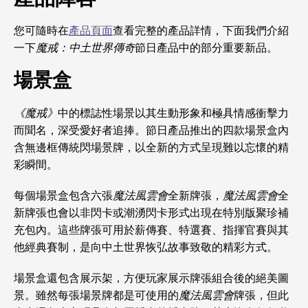
您可隨時在
產品頁面
查看完整的產品詳情，下面我們介紹
一下
魔戒：中土世界傳奇
節日產品中的部分重要新品。
場景盒
《魔戒》
中的標誌性場景以其生動形象和極具情感衝擊力
而聞名，深受愛好者追捧。節日產品推出的四款場景盒內
含無邊框傳統閃場景牌，以全新的方式呈現難以忘懷的精
彩瞬間。
每個場景盒包含六張
魔法風雲會
全新牌張，
魔法風雲會
全
新牌張也會以非閃卡或潮湧閃卡形式出現在特別版聚珍補
充包內。這些牌張可用於薪傳賽、特選賽、指揮官賽與其
他經典賽制，是向中土世界恢弘故事致敬的精彩方式。
場景盒還包含展示架，方便玩家展示牌張組合後的絕美圖
景。雖然每張場景牌都是可使用的
魔法風雲會
牌張，但此