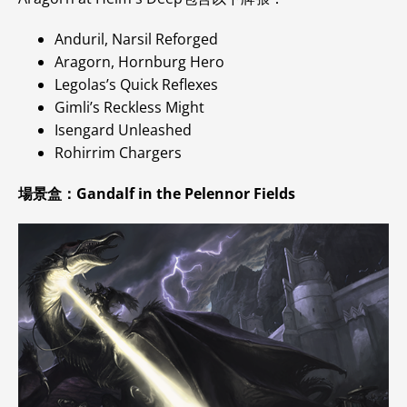
Anduril, Narsil Reforged
Aragorn, Hornburg Hero
Legolas’s Quick Reflexes
Gimli’s Reckless Might
Isengard Unleashed
Rohirrim Chargers
場景盒：Gandalf in the Pelennor Fields