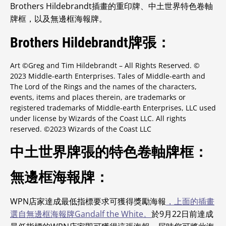
Brothers Hildebrandt插畫的重印牌、中土世界特色卷軸
牌框，以及無邊框海報牌。
Brothers Hildebrandt牌張：
Art ©Greg and Tim Hildebrandt – All Rights Reserved. ©
2023 Middle-earth Enterprises. Tales of Middle-earth and
The Lord of the Rings and the names of the characters,
events, items and places therein, are trademarks or
registered trademarks of Middle-earth Enterprises, LLC used
under license by Wizards of the Coast LLC. All rights
reserved. ©2023 Wizards of the Coast LLC
中土世界牌張的特色卷軸牌框：
無邊框海報牌：
WPN店家達成最低指標要求可獲得獎勵海報
，上面的插畫
選自無邊框海報牌Gandalf the White。
於9月22日前達成