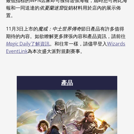
最低指標的WPN店家即可獲得這張海報，屆時您可將此海
報和一同送達的
依夏蘭迷窟
促銷材料用於店內的展示佈
置。
11月3日上市的
魔戒：中土世界傳奇
節日產品有許多值得
期待的內容。如欲瞭解更多牌張內容和產品資訊，請前往
Magic
Daily了解資訊
。和往常一樣，請儘早登入
Wizards
EventLink
為本次盛大派對規劃賽事。
產品