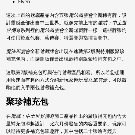
Elven
這次上市的
速戰
產品內含五張
魔法風雲會
全新稀有牌，設
計靈感全部出自中土世界。就像先前上市的
魔戒：中土世
界傳奇
系列裡的
魔法風雲會
全新
速戰
牌一樣，這些牌張均
可使用於近代賽、薪傳賽、特選賽與指揮官賽中。
魔法風雲會
全新
速戰
牌會出現在速戰第2版與特別版聚珍
補充包內，而擴圖版僅會出現於特別版聚珍補充包之中。
速戰第2版補充包可與任何
速戰
產品相容。所以若您想運
用快速而有趣的方式介紹新玩家遊玩
魔法風雲會
，可以鼓
勵他們入手兩包
速戰
補充包。
聚珍補充包
在
魔戒：中土世界傳奇
節日產品推出的聚珍補充包內含大
量補充包添趣設計，比六月份發售的內容還要多。玩家可
以期待更多補充包添趣牌，其中包括二十張繪有經典