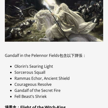
Gandalf in the Pelennor Fields包含以下牌張：
Olorin’s Searing Light
Sorcerous Squall
Rammas Echor, Ancient Shield
Courageous Resolve
Gandalf of the Secret Fire
Fell Beast’s Shriek
場景盒：Flight of the Witch-King