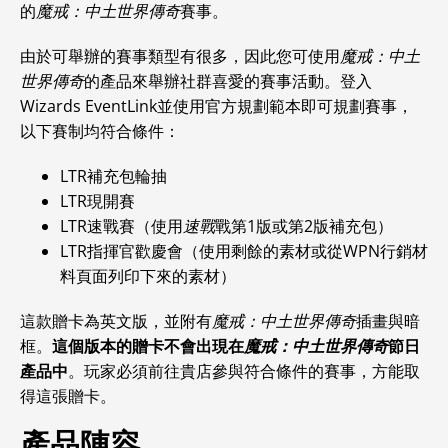
的
魔戒：中土世界傳奇
賽事。
由於可舉辦的賽事類型有很多，因此您可使用
魔戒：中土
世界傳奇
的產品來舉辦社群喜愛的賽事活動。登入
Wizards EventLink並使用官方規劃範本即可規劃賽事，
以下賽制均符合條件：
LTR補充包輪抽
LTR現開賽
LTR速戰賽（使用
速戰
戰第1版或第2版補充包）
LTR指揮官歡慶會（使用剩餘的素材或從WPN行銷材
料頁面列印下來的素材）
這款贈卡為英文版，並附有
魔戒：中土世界傳奇
插畫與暗
框。
這個版本的贈卡不會出現在
魔戒：中土世界傳奇
節日
產品中
。玩家必須前往貴店參與符合條件的賽事，方能取
得這張贈卡。
產品陣容