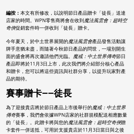
編按：
本文有所修改，以說明節日產品贈卡「徒長」送達
店家的時間。WPN零售商將會在收到
魔法風雲會：超時空
奇俠
促銷套件時一併收到「徒長」贈卡。
今年夏天，於中土世界展開的
魔法風雲會
產品發售活動讓
牌手意猶未盡，而隨著今秋節日產品的問世，一場別開生
面的盛會將再次邀請他們光臨。
魔戒：中土世界傳奇
節日
產品即將於11月3日上市，此次我們將介紹部分核心產品
和贈卡，您可以將這些資訊與社群分享，以提升玩家對產
品的期待。
賽事贈卡——徒長
為了迎接貴店將於節日產品上市後舉行的
魔戒：中土世界
傳奇
賽事，我們會依據WPN店家的社群規模配送相應數量
的「徒長」。此贈卡將與您的
魔法風雲會：超時空奇俠
贈
卡套件一併送抵，可用於支援貴店於11月3日當日與之後