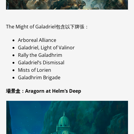
The Might of Galadriel包含以下牌張：
Arboreal Alliance
Galadriel, Light of Valinor
Rally the Galadhrim
Galadriel’s Dismissal
Mists of Lorien
Galadhrim Brigade
場景盒：Aragorn at Helm’s Deep