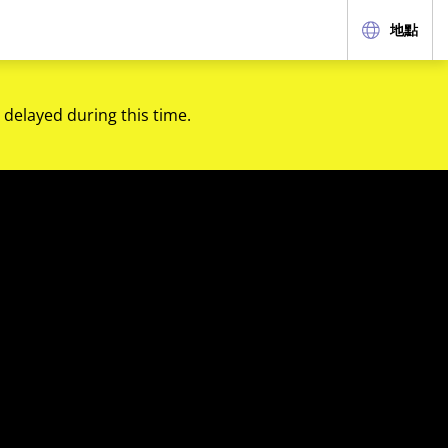
地點
 delayed during this time.