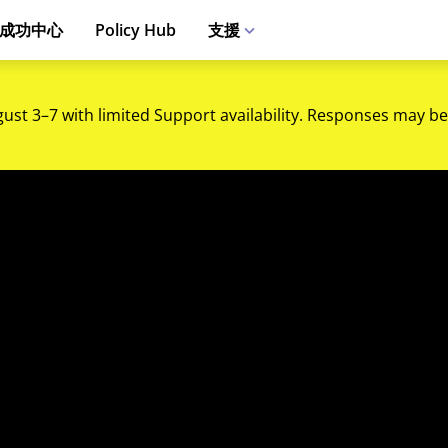
成功中心
Policy Hub
支援
gust 3–7 with limited Support availability. Responses may be