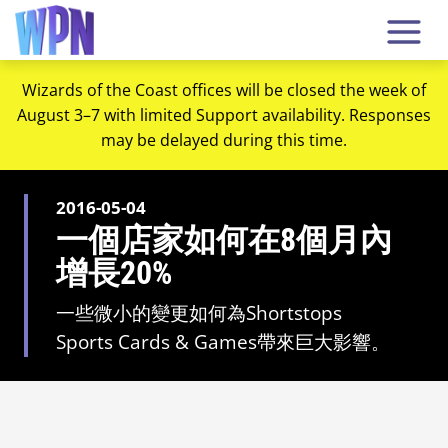
Wizards of the Coast offices will be closed the week of
August 3–7 with limited Support availability. Responses
may be delayed during this time.
2016-05-04
一個店家如何在8個月內
增長20%
一些微小的變更如何為Shortstops
Sports Cards & Games帶來巨大影響。