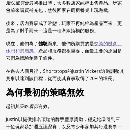
魔法風雲會
最初推出時，大多數店家純粹出售產品。玩家
會前來購買補充包，然後回家在廚房餐桌上玩遊戲。
後來，店內賽事成了常態，玩家不再純粹為產品而來，更
是為了對手而來—這是一種牽線搭橋的服務。
現在，他們為了
體驗
而來。他們所購買的是
交談的機會、
休憩和歸屬感。
產品和服務都很重要，而最主要的原因是
它們為體驗創造了條件。
在過去八個月裡，Shortstops的Justin Vickers透過調整其
賽事以達到該目標，從而使其賽事取得了20%的增長。
為何最初的策略無效
起初其策略
看似
有效。
Justin以提供排名頂端的牌手豐厚獎勵，穩定地吸引到三
十位玩家參加週五認證賽，以及青少年參加其每週賽事—