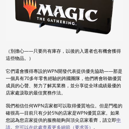
（別擔心——只要尚有庫存，以後的入選者也有機會獲得
這些物品。）
它們還會獲得專設的WPN開發代表提供優先協助——那是
一個具有70多年零售經驗的跨國團隊，他們將會聆聽優質
成員的心聲、努力了解其業務，並分享從全球成績最優的
店家處汲取的最佳實務作法。
我們相信任何WPN店家都可以取得優質地位。但是門檻的
確很高—目前只有少於5%的店家是WPN優質店家。如果
您認為您店家提供的服務能夠與頂尖店家看齊，請立即
申
請
。
您可以在此處查看更多細節（要求等）
。