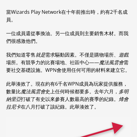
當Wizards Play Network在十年前推出時，約有2千名成
員。
一位成員還從事換油。另一位成員則主要銷售木材。而我
們很感激他們。
我們知道零售
就是
需求驅動因素。不僅是購物場所、
遊戲
場所。有競爭力的比賽場地、社區中心——
魔法風雲會
需
要社交基礎設施。WPN會使用任何可用的材料來建立它。
此舉湊效了。現在約有6千名WPN成員為玩家提供服務，
數量比
魔法風雲會
史上任何時候都要多。去年六月，
多明
納里亞
打破了有史以來參賽人數最高的賽季的紀錄。
烽會
拉尼卡
在八月打破了該紀錄。此舉湊效了。