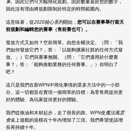
事。
因此它們可大幅簡化規劃。由於數量基於您的數字，
因此沒有理由將規劃限制於特定的時間範圍內。
這意味著，從
2020核心系列
開始，
您可以在賽事舉行當天
前規劃和編輯您的賽事（售前賽也可）。
發放方式又如何？空前簡單。由您全權決定。（問：「我
們如何發放它們？」答：「以能夠擴展社群的任何方式發
放。」）它們與賽事無關。（問：「它們適用於什麼賽
事？」答：「能夠推動業務的任何賽事。」）你明白了
吧？
這只是我們在新WPN中簡化事情的眾多方法中的一小部
分。這一切都旨在實現一個簡單的目標：為零售商提供更
好的體驗、為玩家提供更好的體驗。
我們從換油和木材起步，走了很長的路。WPN使
魔法風雲
會
桌上遊戲的規模在十年內增加了三倍。我們希望使該增
長再持續十年。