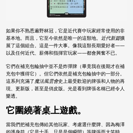
如果你不熟悉遍野林冠，它是近代賽中玩家經常使用的非
基本地。而且，它至今依然是唯一的這類地。
近代新篇
擴
展了這個組合。這是一件大事。像我這類長期愛好者——
以及任何近代、薪傳和指揮官玩家——都會興奮不已。
它們在補充包輪抽中並不是炸彈牌（畢竟我在後期才在補
充包中獲得它）。但它們依然是補充包輪抽中的一部分。
這系列充滿了
魔法風雲會
史上最受歡迎的牌張和人物的再
現、更新版，甚至是俏皮版。光是看到牌張名稱已經令人
樂透。
它圍繞著桌上遊戲。
當我們把補充包傳給其他玩家、考慮選什麼牌、因為梅澤
的護身符（它是十手，只是是個瞬間）等牌張而大笑時，