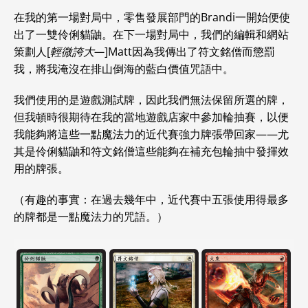
在我的第一場對局中，零售發展部門的Brandi一開始便使
出了一雙伶俐貓鼬。在下一場對局中，我們的編輯和網站
策劃人[
輕微誇大—
]Matt因為我傳出了符文銘僧而懲罰
我，將我淹沒在排山倒海的藍白價值咒語中。
我們使用的是遊戲測試牌，因此我們無法保留所選的牌，
但我頓時很期待在我的當地遊戲店家中參加輪抽賽，以便
我能夠將這些一點魔法力的近代賽強力牌張帶回家——尤
其是伶俐貓鼬和符文銘僧這些能夠在補充包輪抽中發揮效
用的牌張。
（有趣的事實：在過去幾年中，近代賽中五張使用得最多
的牌都是一點魔法力的咒語。）