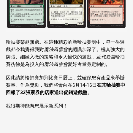
輪抽賽樂趣無窮。在這種精彩的新輪抽賽制中，每一盤遊
戲都令我覺得我對
魔法風雲會
的認識加深了。極其強大的
牌張、細緻入微的策略和令人愉快的遊戲，
近代新篇
輪抽
賽彷彿是為投入的
魔法風雲會
愛好者量身定制的。
因此請將輪抽賽加到比賽日曆上，並確保您有產品來舉辦
賽事。作為獎勵，我們將會向在6月14-16日
在其輪抽賽中
回報了32張票券的店家送出促銷遊戲墊
。
我很期待能向您展示新系列！