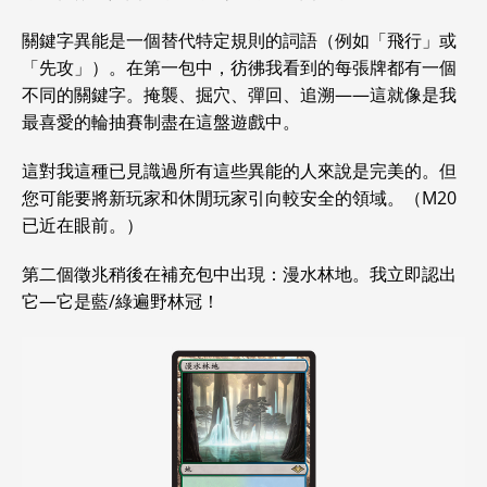
關鍵字異能是一個替代特定規則的詞語（例如「飛行」或
「先攻」）。在第一包中，彷彿我看到的每張牌都有一個
不同的關鍵字。掩襲、掘穴、彈回、追溯——這就像是我
最喜愛的輪抽賽制盡在這盤遊戲中。
這對我這種已見識過所有這些異能的人來說是完美的。但
您可能要將新玩家和休閒玩家引向較安全的領域。（M20
已近在眼前。）
第二個徵兆稍後在補充包中出現：漫水林地。我立即認出
它—它是藍/綠遍野林冠！