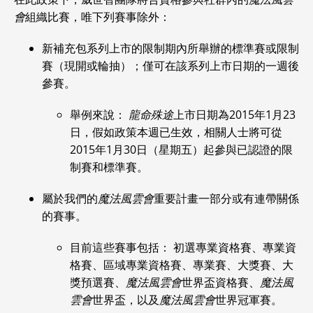
會
組織比賽，唯下列賽事除外：
新補充包系列上市的限制期內所舉辦的標準賽或限制
賽（現開或輪抽）；僅可在該系列上市日期的一週後
參賽。
舉例來說：
龍命殊途
上市日期為2015年1月23
日，假如政策本週已生效，相關人士將可從
2015年1月30日（星期五）起參與已認證的限
制賽和標準賽。
屬於我們的
魔法風雲會
重要計畫一部分或有連帶關係
的賽事。
目前這些賽事包括： 初選專業資格賽、專業資
格賽、區域專業資格賽、專業賽、大獎賽、大
獎預選賽、
魔法風雲會
世界盃資格賽、
魔法風
雲會
世界盃，以及
魔法風雲會
世界冠軍賽。