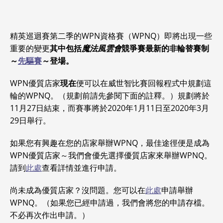
精英巡迴賽第二季的WPN資格賽（WPNQ）即將出現一些
重要的變更
其中包括
魔法風雲會
競爭賽最新的非輪替賽制
～
先驅賽
～登場。
WPN優質店家
現在
便可以在威世智比賽回報程式中規劃這
輪的WPNQ。（規劃前請先參閱下面的註釋。）規劃將於
11月27日結束，而賽事將於2020年1月11日至2020年3月
29日舉行。
如果您有興趣在您的店家舉辦WPNQ，最佳途徑便是成為
WPN優質店家～我們會優先選擇優質店家來舉辦WPNQ。
請到
此處
查看詳情並進行申請。
尚未成為優質店家？沒問題。您可以在
此處
申請舉辦
WPNQ。（如果您已經申請過，我們會將您的申請存檔。
不必再次作出申請。）