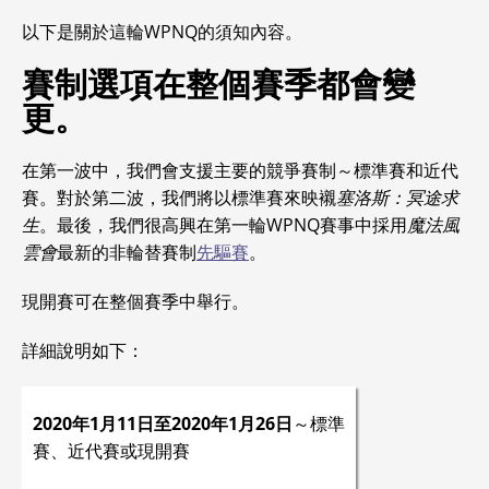
以下是關於這輪WPNQ的須知內容。
賽制選項在整個賽季都會變
更。
在第一波中，我們會支援主要的競爭賽制～標準賽和近代
賽。對於第二波，我們將以標準賽來映襯
塞洛斯：冥途求
生
。最後，我們很高興在第一輪WPNQ賽事中採用
魔法風
雲會
最新的非輪替賽制
先驅賽
。
現開賽可在整個賽季中舉行。
詳細說明如下：
2020年1月11日至2020年1月26日
～標準
賽、近代賽或現開賽