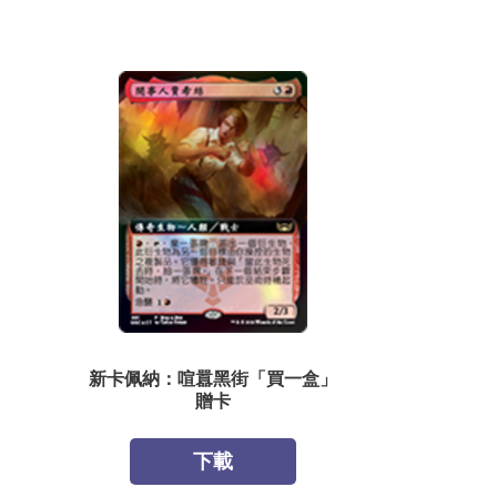
新卡佩納：喧囂黑街「買一盒」
贈卡
下載