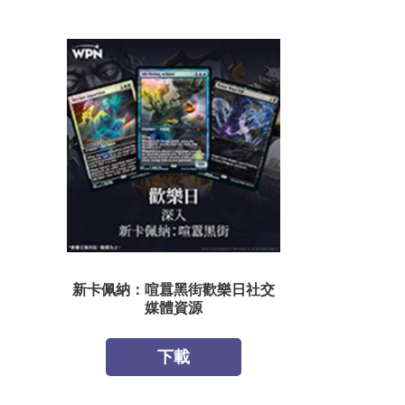
新卡佩納：喧囂黑街歡樂日社交
媒體資源
下載