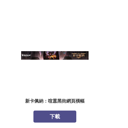
新卡佩納：喧囂黑街網頁橫幅
下載