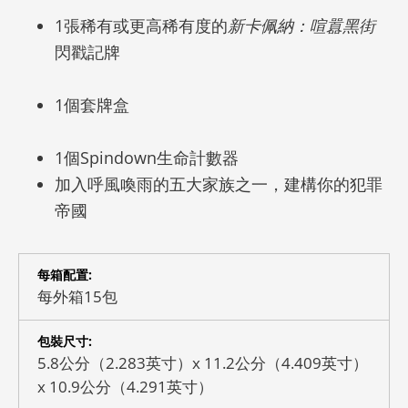
1張稀有或更高稀有度的
新卡佩納：喧囂黑街
閃戳記牌
1個套牌盒
1個Spindown生命計數器
加入呼風喚雨的五大家族之一，建構你的犯罪
帝國
每箱配置:
每外箱15包
包裝尺寸:
5.8公分（2.283英寸）x 11.2公分（4.409英寸）
x 10.9公分（4.291英寸）