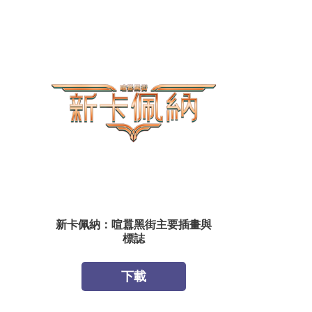
新卡佩納：喧囂黑街主要插畫與
標誌
下載