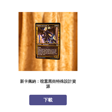
新卡佩納：喧囂黑街特殊設計資
源
下載