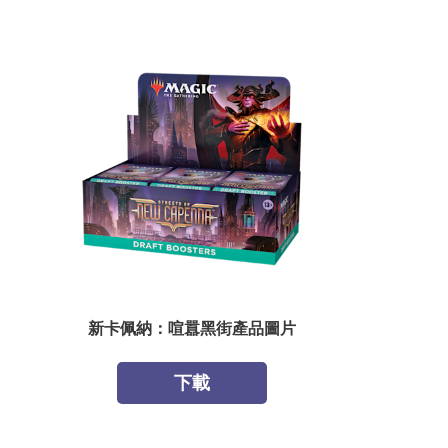
新卡佩納：喧囂黑街產品圖片
下載