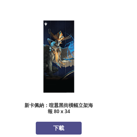
新卡佩納：喧囂黑街橫幅立架海
報 80 x 34
下載