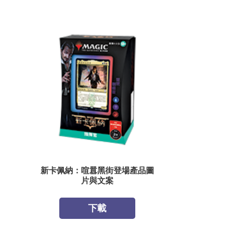
新卡佩納：喧囂黑街登場產品圖
片與文案
下載