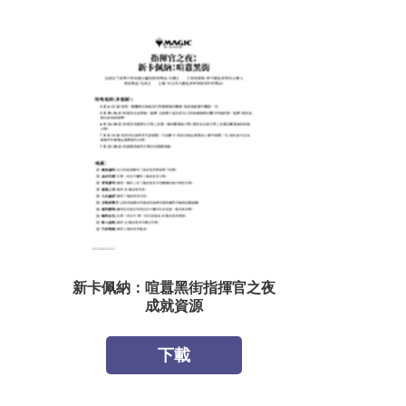
新卡佩納：喧囂黑街指揮官之夜
成就資源
下載