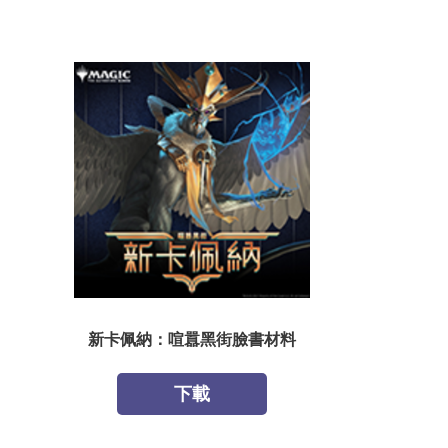
新卡佩納：喧囂黑街臉書材料
下載