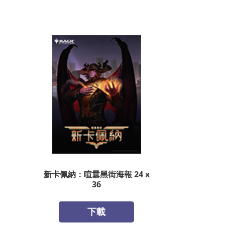
新卡佩納：喧囂黑街海報 24 x
36
下載