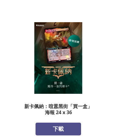
新卡佩納：喧囂黑街「買一盒」
海報 24 x 36
下載