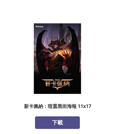
新卡佩納：喧囂黑街海報 11x17
下載