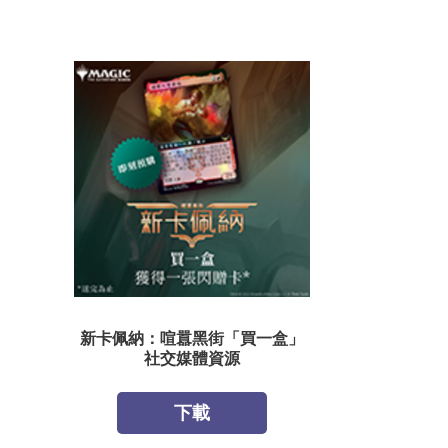
新卡佩納：喧囂黑街「買一盒」
社交媒體資源
下載