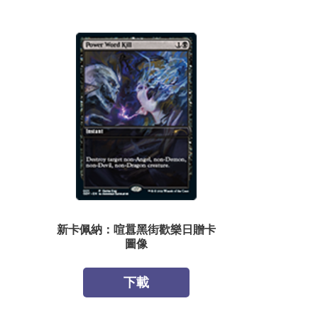
新卡佩納：喧囂黑街歡樂日贈卡
圖像
下載