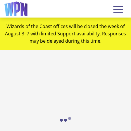
Wizards of the Coast offices will be closed the week of
August 3–7 with limited Support availability. Responses
may be delayed during this time.
Loading...