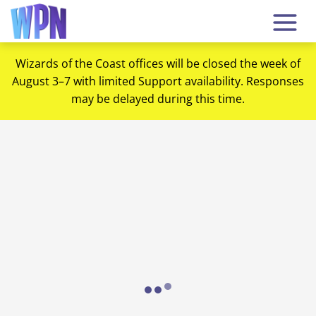
Wizards of the Coast offices will be closed the week of
August 3–7 with limited Support availability. Responses
may be delayed during this time.
Loading...