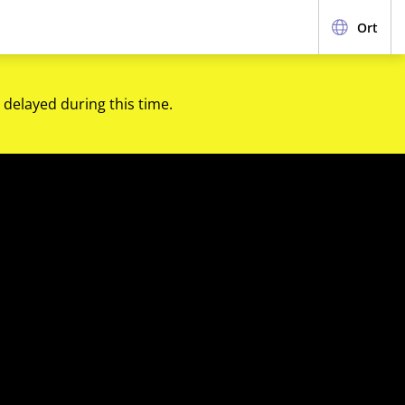
Ort
 delayed during this time.