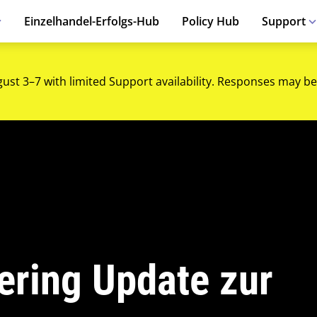
Einzelhandel-Erfolgs-Hub
Policy Hub
Support
gust 3–7 with limited Support availability. Responses may be
ering Update zur