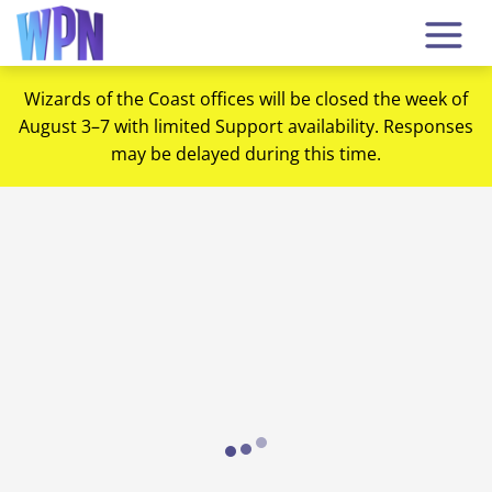
Wizards of the Coast offices will be closed the week of
August 3–7 with limited Support availability. Responses
may be delayed during this time.
Loading...