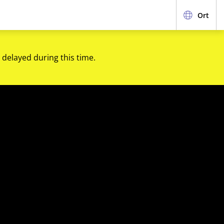
Ort
 delayed during this time.