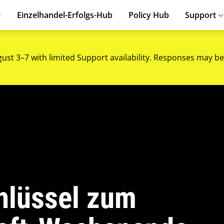
Einzelhandel-Erfolgs-Hub
Policy Hub
Support
gust 3–7 with limited Support availability. Responses may be
chlüssel zum