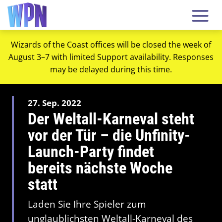
Wizards of the Coast offices will be closed the week of
August 3–7 with limited Support availability. Responses
may be delayed during this time.
27. Sep. 2022
Der Weltall-Karneval steht
vor der Tür – die Unfinity-
Launch-Party findet
bereits nächste Woche
statt
Laden Sie Ihre Spieler zum
unglaublichsten Weltall-Karneval des