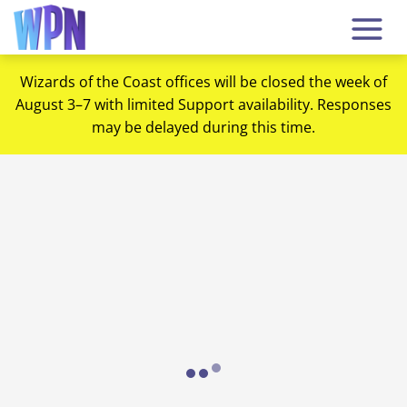
Wizards of the Coast offices will be closed the week of
August 3–7 with limited Support availability. Responses
may be delayed during this time.
Loading...