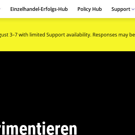
Einzelhandel-Erfolgs-Hub
Policy Hub
Support
gust 3–7 with limited Support availability. Responses may be
imentieren