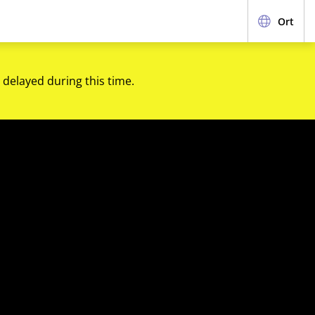
Ort
 delayed during this time.