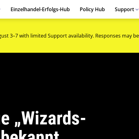
Einzelhandel-Erfolgs-Hub
Policy Hub
Support
gust 3–7 with limited Support availability. Responses may be
ue „Wizards-
“ bekannt