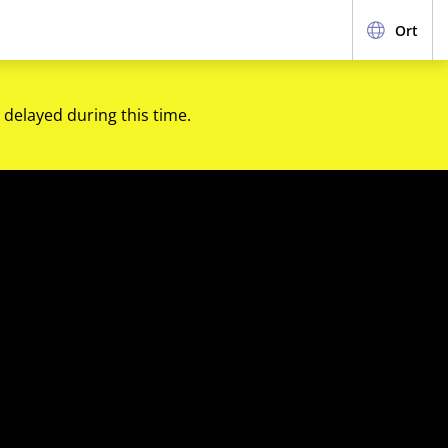
Ort
 delayed during this time.