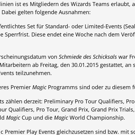
inien ist es Mitgliedern des Wizards Teams erlaubt, 
 Dabei gelten folgende Ausnahmen:
entlichtes Set für Standard- oder Limited-Events (Sea
eine Sperrfrist. Diese endet eine Woche nach dem Ver
 Erscheinungsdatum von
Schmiede des Schicksals
war Fre
itarbeitern ab Freitag, den 30.01.2015 gestattet, an 
vents teilzunehmen.
seres Premier
Magic
Programms sind oder zu diesem f
s zählen derzeit: Preliminary Pro Tour Qualifiers, Pro
ur Qualifiers, Pro Tour, Grand Prix, Grand Prix Trial
rld
Magic
Cup und die
Magic
World Championship.
ic Premier Play Events gleichzusetzen sind bzw. mit 