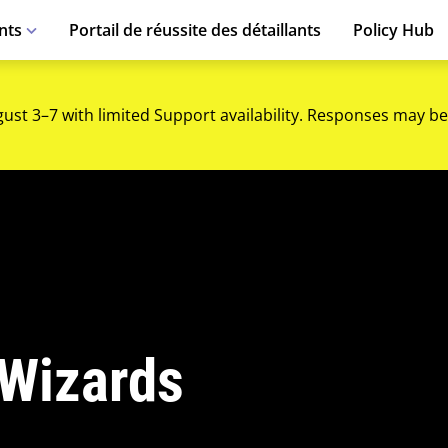
nts
Portail de réussite des détaillants
Policy Hub
gust 3–7 with limited Support availability. Responses may be
 Wizards