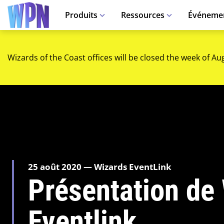
Produits
Ressources
Événeme
Wizards of the Coast offices will be closed the week of Au
25 août 2020 — Wizards EventLink
Présentation de
Eventlink