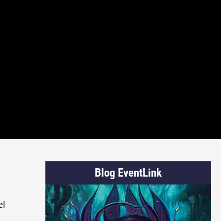
Blog EventLink
el