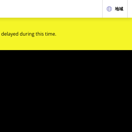
地域
 delayed during this time.