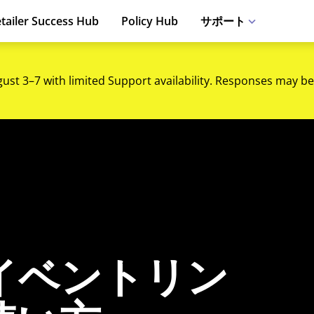
tailer Success Hub
Policy Hub
サポート
gust 3–7 with limited Support availability. Responses may be
イベントリン