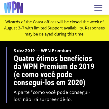
Wizards of the Coast offices will be closed the week of
August 3–7 with limited Support availability. Responses
may be delayed during this time.
3 dez 2019 — WPN Premium
Quatro ótimos benefícios
da WPN Premium de 2019
(e como você pode
consegui-los em 2020)
A parte "como você pode consegui-
los" não irá surpreendê-lo.