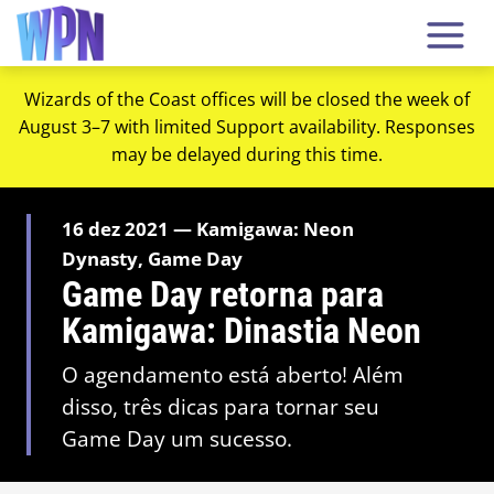
Wizards of the Coast offices will be closed the week of
August 3–7 with limited Support availability. Responses
may be delayed during this time.
16 dez 2021 — Kamigawa: Neon
Dynasty, Game Day
Game Day retorna para
Kamigawa: Dinastia Neon
O agendamento está aberto! Além
disso, três dicas para tornar seu
Game Day um sucesso.