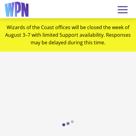
Wizards of the Coast offices will be closed the week of
August 3–7 with limited Support availability. Responses
may be delayed during this time.
Loading...