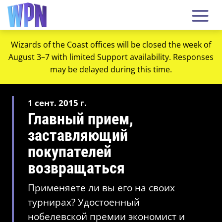
Wizards of the Coast offices will be closed the week of
August 3–7 with limited Support availability. Responses
may be delayed during this time.
1 сент. 2015 г.
Главный прием,
заставляющий
покупателей
возвращаться
Применяете ли вы его на своих
турнирах? Удостоенный
нобелевской премии экономист и