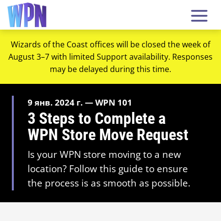
Wizards of the Coast offices will be closed the week of
August 3–7 with limited Support availability. Responses
may be delayed during this time.
9 янв. 2024 г. — WPN 101
3 Steps to Complete a
WPN Store Move Request
Is your WPN store moving to a new
location? Follow this guide to ensure
the process is as smooth as possible.