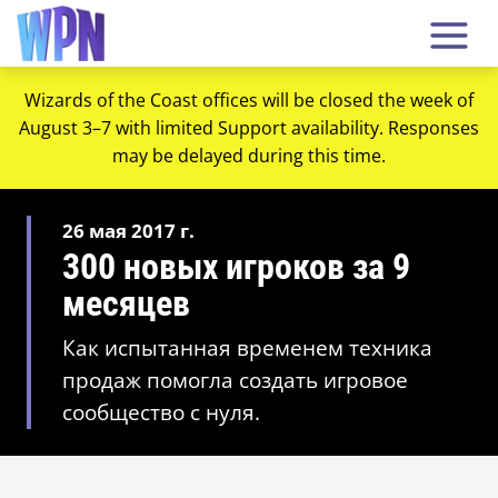
Wizards of the Coast offices will be closed the week of
August 3–7 with limited Support availability. Responses
may be delayed during this time.
26 мая 2017 г.
300 новых игроков за 9
месяцев
Как испытанная временем техника
продаж помогла создать игровое
сообщество с нуля.