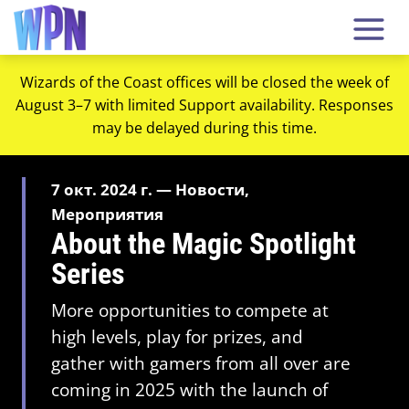
Wizards of the Coast offices will be closed the week of
August 3–7 with limited Support availability. Responses
may be delayed during this time.
7 окт. 2024 г. — Новости,
Мероприятия
About the Magic Spotlight
Series
More opportunities to compete at
high levels, play for prizes, and
gather with gamers from all over are
coming in 2025 with the launch of