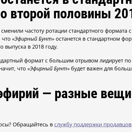
о второй половины 201
сменили частоту ротации стандартного формата с д
, что
«Эфирный Бунт»
останется в стандартном фор
 выпуска в 2018 году
.
ндартный формат с большим отрывом лидирует по
значит, что
«Эфирный Бунт»
будет важен для больш
 эфирий — разные вещи
росы? Обращайтесь в
службу поддержки продавцов