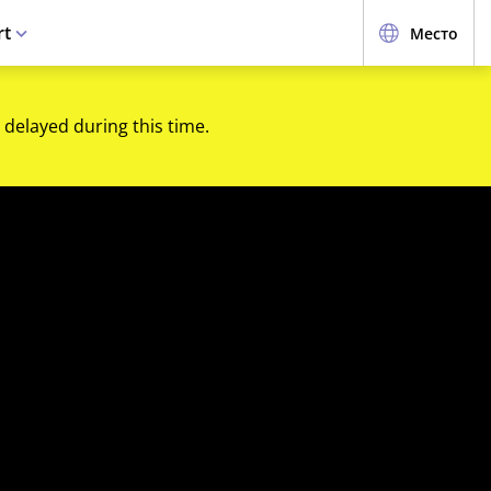
rt
Место
 delayed during this time.