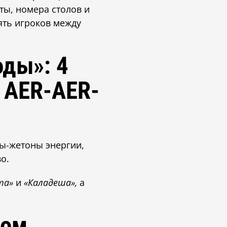
аты, номера столов и
ять игроков между
оды»: 4
: AER-AER-
ты-жетоны энергии,
о.
нта»
и
«Каладеша»,
а
ном