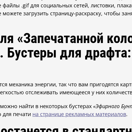
 файлы .gif для социальных сетей, листовки, плак
е можете загрузить страницу-раскраску, чтобы зан
для «Запечатанной кол
D. Бустеры для драфта
ся механика энергии, так что вам пригодятся кар
легкостью отслеживать имеющееся у них количеств
можно найти в некоторых бустерах
«Эфирного Бу
ю для печати
на странице рекламных материалов
.
 останется в стандарт