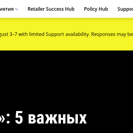
иятия
Retailer Success Hub
Policy Hub
Suppo
gust 3–7 with limited Support availability. Responses may be
»: 5 важных