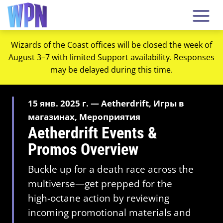
Wizards of the Coast offices will be closed the week of
August 3–7 with limited Support availability. Responses
may be delayed during this time.
15 янв. 2025 г. — Aetherdrift, Игры в
магазинах, Мероприятия
Aetherdrift Events &
Promos Overview
Buckle up for a death race across the
multiverse—get prepped for the
high-octane action by reviewing
incoming promotional materials and