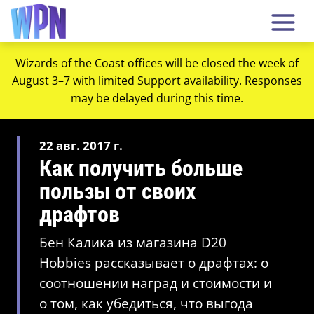
Wizards of the Coast offices will be closed the week of
August 3–7 with limited Support availability. Responses
may be delayed during this time.
22 авг. 2017 г.
Как получить больше
пользы от своих
драфтов
Бен Калика из магазина D20
Hobbies рассказывает о драфтах: о
соотношении наград и стоимости и
о том, как убедиться, что выгода