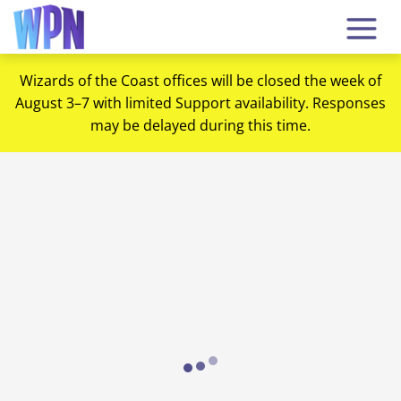
Wizards of the Coast offices will be closed the week of
August 3–7 with limited Support availability. Responses
may be delayed during this time.
Loading...