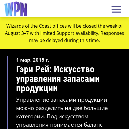
Wizards of the Coast offices will be closed the week of
August 3–7 with limited Support availability. Responses
may be delayed during this time.
1 мар. 2018 г.
Гэри Рей: Искусство
управления запасами
продукции
Управление запасами продукции
можно разделить на две большие
категории. Под искусством
управления понимается баланс