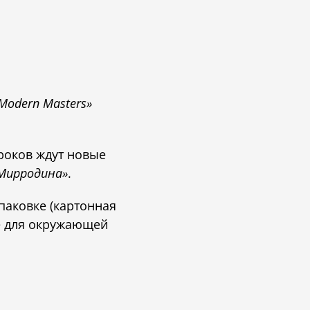
Modern Masters»
гроков ждут новые
Мирродина»
.
паковке (картонная
ее для окружающей