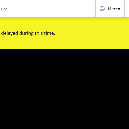
rt
Место
 delayed during this time.