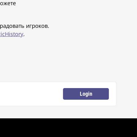
можете
радовать игроков.
cHistory
.
Login