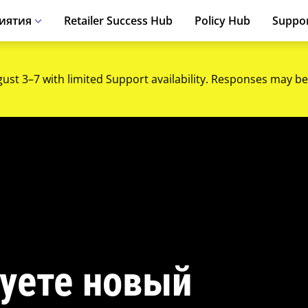
иятия
Retailer Success Hub
Policy Hub
Suppo
gust 3–7 with limited Support availability. Responses may be
уете новый