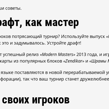
ши советы.
рафт, как мастер
гроков потрясающий турнир? Используйте выпуск
«
к это и задумывалось. Устройте драфт!
ет успешный релиз
«Modern Masters»
2013 года, и и
 карты из популярных блоков
«Zendikar»
и
«Шрамы 
 языке поставляются в новой перерабатываемой у
рфорации), так что ваш турнир станет дружелюбн
 своих игроков