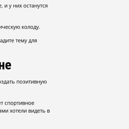
 и у них останутся
ическую колоду.
адите тему для
не
оздать позитивную
ет спортивное
ами хотели видеть в