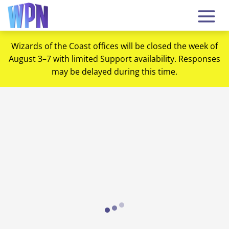
Wizards of the Coast offices will be closed the week of
August 3–7 with limited Support availability. Responses
may be delayed during this time.
Loading...