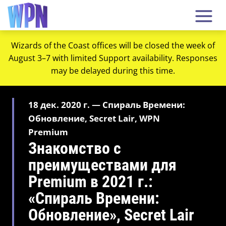
Wizards of the Coast offices will be closed the week of
August 3–7 with limited Support availability. Responses
may be delayed during this time.
18 дек. 2020 г. — Спираль Времени:
Обновление, Secret Lair, WPN
Premium
Знакомство с
преимуществами для
Premium в 2021 г.:
«Спираль Времени:
Обновление», Secret Lair