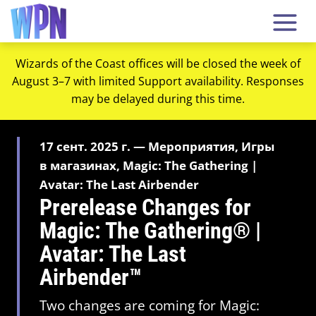
Wizards of the Coast offices will be closed the week of
August 3–7 with limited Support availability. Responses
may be delayed during this time.
17 сент. 2025 г. — Мероприятия, Игры
в магазинах, Magic: The Gathering |
Avatar: The Last Airbender
Prerelease Changes for
Magic: The Gathering® |
Avatar: The Last
Airbender™
Two changes are coming for Magic: