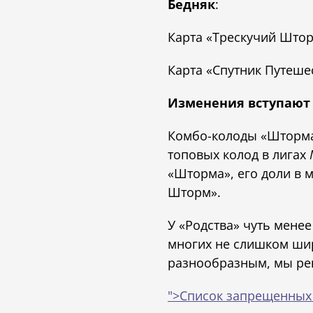
Бедняк
:
Карта «Трескучий Што
Карта «Спутник Путеше
Изменения вступают 
Комбо-колоды «Шторма
топовых колод в лигах
«Шторма», его доли в 
Шторм».
У «Родства» чуть мене
многих не слишком шир
разнообразным, мы реш
">Список запрещенных 