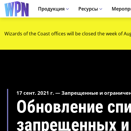
Продукция
Ресурсы
Меропр
Wizards of the Coast offices will be closed the week of Au
17 сент. 2021 г. — Запрещенные и огранич
Обновление сп
запрещенных и