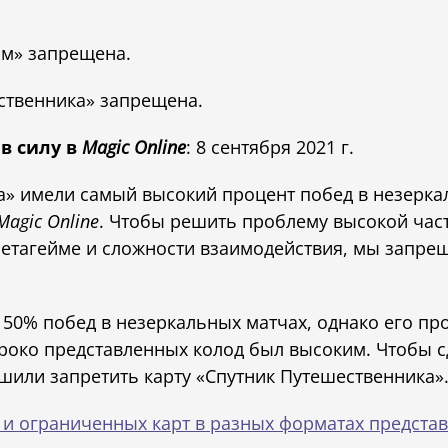
рм» запрещена.
ственника» запрещена.
в силу в
Magic Online
: 8 сентября 2021 г.
» имели самый высокий процент побед в незерка
Magic Online
. Чтобы решить проблему высокой час
метагейме и сложности взаимодействия, мы запре
е 50% побед в незеркальных матчах, однако его пр
око представленных колод был высоким. Чтобы с
или запретить карту «Спутник Путешественника»
и ограниченных карт в разных форматах представ