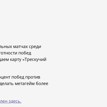
льных матчах среди
тотности побед
щаем карту «Трескучий
оцент побед против
делать метагейм более
.
лен здесь.