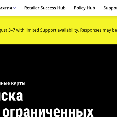
иятия
Retailer Success Hub
Policy Hub
Suppo
gust 3–7 with limited Support availability. Responses may be
енные карты
иска
 ограниченных