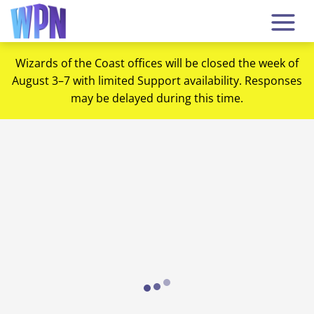
Wizards of the Coast offices will be closed the week of
August 3–7 with limited Support availability. Responses
may be delayed during this time.
Loading...