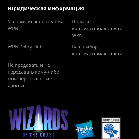
Юридическая информация
Условия использования
Политика
WPN
конфиденциальности
WPN
WPN Policy Hub
Ваш выбор
конфиденциальности
Не продавать и не
передавать кому-либо
мои персональные
данные