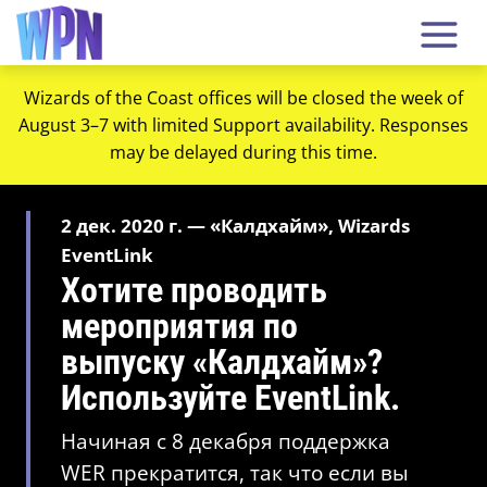
Wizards of the Coast offices will be closed the week of
August 3–7 with limited Support availability. Responses
may be delayed during this time.
2 дек. 2020 г. — «Калдхайм», Wizards
EventLink
Хотите проводить
мероприятия по
выпуску «Калдхайм»?
Используйте EventLink.
Начиная с 8 декабря поддержка
WER прекратится, так что если вы