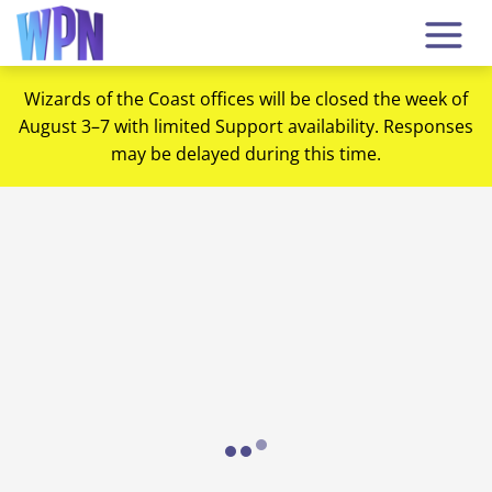
Wizards of the Coast offices will be closed the week of
August 3–7 with limited Support availability. Responses
may be delayed during this time.
Loading...