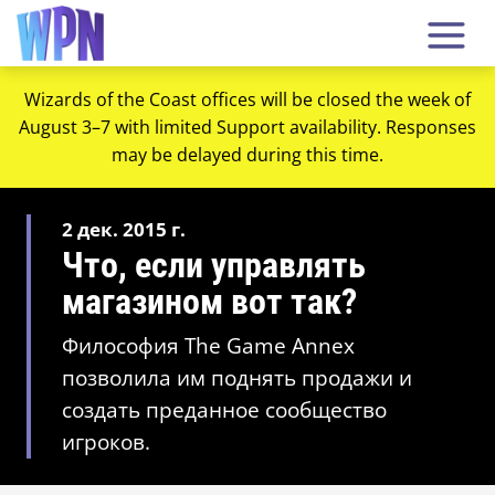
Wizards of the Coast offices will be closed the week of
August 3–7 with limited Support availability. Responses
may be delayed during this time.
2 дек. 2015 г.
Что, если управлять
магазином вот так?
Философия The Game Annex
позволила им поднять продажи и
создать преданное сообщество
игроков.