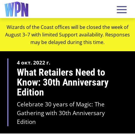
Wizards of the Coast offices will be closed the week of
August 3–7 with limited Support availability. Responses
may be delayed during this time.
4 окт. 2022 г.
What Retailers Need to
Know: 30th Anniversary
Edition
Celebrate 30 years of Magic: The
Gathering with 30th Anniversary
Edition