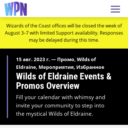
Wizards of the Coast offices will be closed the week of
August 3–7 with limited Support availability. Responses
may be delayed during this time.
15 авг. 2023 г. — Промо, Wilds of
Eldraine, Мероприятия, Избранное
Wilds of Eldraine Events &
Promos Overview
Fill your calendar with whimsy and
invite your community to step into
the mystical Wilds of Eldraine.